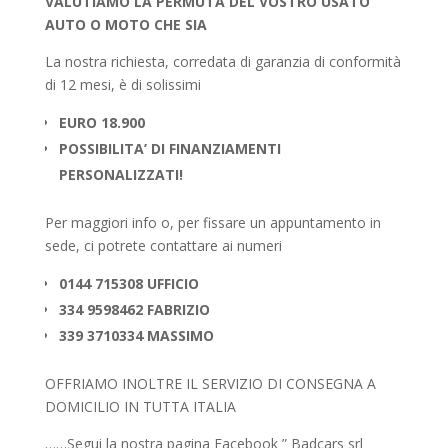
VALUTIAMO LA PERMUTA DEL VOSTRO USATO
AUTO O MOTO CHE SIA
La nostra richiesta, corredata di garanzia di conformità
di 12 mesi, è di solissimi
EURO 18.900
POSSIBILITA’ DI FINANZIAMENTI
PERSONALIZZATI!
Per maggiori info o, per fissare un appuntamento in
sede, ci potrete contattare ai numeri
0144 715308 UFFICIO
334 9598462 FABRIZIO
339 3710334 MASSIMO
OFFRIAMO INOLTRE IL SERVIZIO DI CONSEGNA A
DOMICILIO IN TUTTA ITALIA
……Segui la nostra pagina Facebook ” Badcars srl