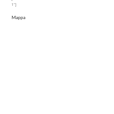
1″]
Mappa