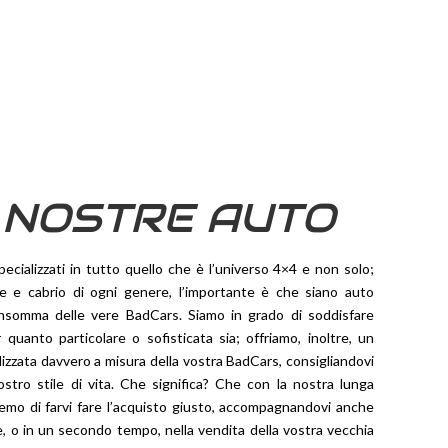
 NOSTRE AUTO
ecializzati in tutto quello che è l’universo 4×4 e non solo;
e e cabrio di ogni genere, l’importante è che siano auto
, insomma delle vere BadCars. Siamo in grado di soddisfare
r quanto particolare o sofisticata sia; offriamo, inoltre, un
lizzata davvero a misura della vostra BadCars, consigliandovi
ostro stile di vita. Che significa? Che con la nostra lunga
mo di farvi fare l’acquisto giusto, accompagnandovi anche
, o in un secondo tempo, nella vendita della vostra vecchia