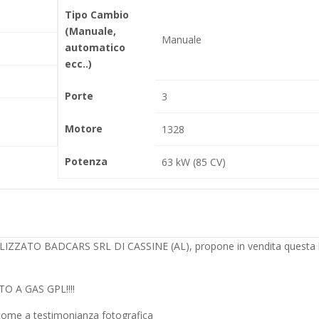
Tipo Cambio
(Manuale,
Manuale
automatico
ecc..)
Porte
3
Motore
1328
Potenza
63 kW (85 CV)
ATO BADCARS SRL DI CASSINE (AL), propone in vendita questa b
O A GAS GPL!!!!
 come a testimonianza fotografica