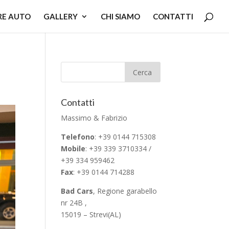
RE AUTO
GALLERY
CHI SIAMO
CONTATTI
Contatti
Massimo & Fabrizio
Telefono
: +39 0144 715308
Mobile
: +39 339 3710334 /
+39 334 959462
Fax
: +39 0144 714288
Bad Cars
, Regione garabello
nr 24B ,
15019 – Strevi(AL)