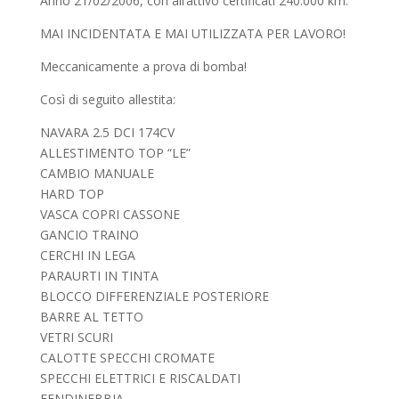
Anno 21/02/2006, con all’attivo certificati 240.000 km.
MAI INCIDENTATA E MAI UTILIZZATA PER LAVORO!
Meccanicamente a prova di bomba!
Così di seguito allestita:
NAVARA 2.5 DCI 174CV
ALLESTIMENTO TOP “LE”
CAMBIO MANUALE
HARD TOP
VASCA COPRI CASSONE
GANCIO TRAINO
CERCHI IN LEGA
PARAURTI IN TINTA
BLOCCO DIFFERENZIALE POSTERIORE
BARRE AL TETTO
VETRI SCURI
CALOTTE SPECCHI CROMATE
SPECCHI ELETTRICI E RISCALDATI
FENDINEBBIA