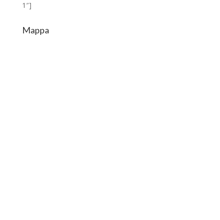
1″]
Mappa