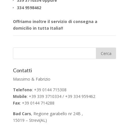
339 3710334 oppure
334 9598462
Offriamo inoltre il servizio di consegna a
domicilio in tutta Italia!!
Contatti
Massimo & Fabrizio
Telefono
: +39 0144 715308
Mobile
: +39 339 3710334 / +39 334 959462
Fax
: +39 0144 714288
Bad Cars
, Regione garabello nr 24B ,
15019 – Strevi(AL)