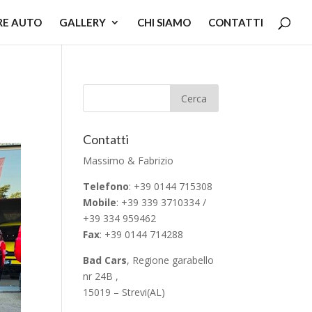
RE AUTO
GALLERY
CHI SIAMO
CONTATTI
Contatti
Massimo & Fabrizio
Telefono
: +39 0144 715308
Mobile
: +39 339 3710334 /
+39 334 959462
Fax
: +39 0144 714288
Bad Cars
, Regione garabello
nr 24B ,
15019 – Strevi(AL)