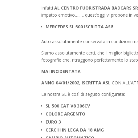
Infatti
AL CENTRO FUORISTRADA BADCARS SRL
impatto emotivo,……. quest’oggi vi propone in 
MERCEDES SL 500 ISCRITTA ASI!
Auto assolutamente conservata in condizioni man
Siamo assolutamente certi, che il miglior bigliett
fotografie che, ritraggono perfettamente lo stat
MAI INCIDENTATA
!
ANNO
04/01/2002
,
ISCRITTA ASI
, CON ALL’A
La nostra SL è così di seguito configurata:
SL 500 CAT V8 306CV
COLORE ARGENTO
EURO 3
CERCHI IN LEGA DA 18 AMG
CAMBIO AUTOMATICO