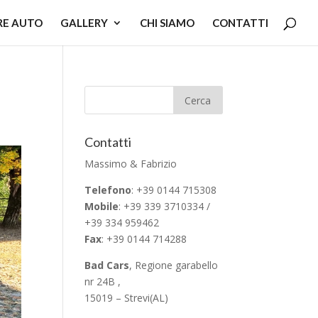
RE AUTO
GALLERY
CHI SIAMO
CONTATTI
Contatti
Massimo & Fabrizio
Telefono
: +39 0144 715308
Mobile
: +39 339 3710334 /
+39 334 959462
Fax
: +39 0144 714288
Bad Cars
, Regione garabello
nr 24B ,
15019 – Strevi(AL)