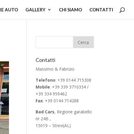
RE AUTO
GALLERY
CHI SIAMO
CONTATTI
Contatti
Massimo & Fabrizio
Telefono
: +39 0144 715308
Mobile
: +39 339 3710334 /
+39 334 959462
Fax
: +39 0144 714288
Bad Cars
, Regione garabello
nr 24B ,
15019 – Strevi(AL)