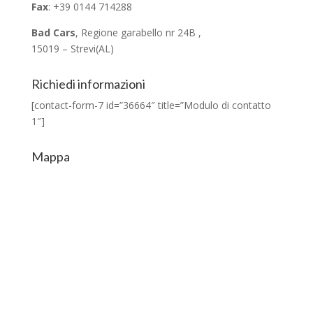
Fax
: +39 0144 714288
Bad Cars
, Regione garabello nr 24B ,
15019 – Strevi(AL)
Richiedi informazioni
[contact-form-7 id=”36664″ title=”Modulo di contatto
1″]
Mappa