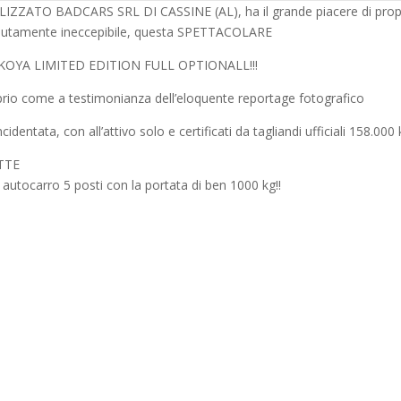
ATO BADCARS SRL DI CASSINE (AL), ha il grande piacere di prop
assolutamente ineccepibile, questa SPETTACOLARE
KOYA LIMITED EDITION FULL OPTIONALL!!!
prio come a testimonianza dell’eloquente reportage fotografico
ata, con all’attivo solo e certificati da tagliandi ufficiali 158.000 
TTE
utocarro 5 posti con la portata di ben 1000 kg!!