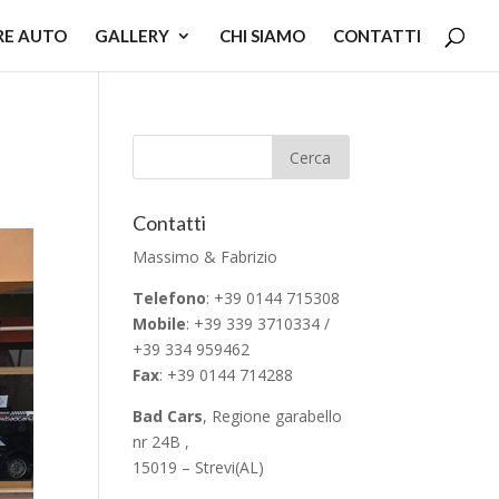
RE AUTO
GALLERY
CHI SIAMO
CONTATTI
Contatti
Massimo & Fabrizio
Telefono
: +39 0144 715308
Mobile
: +39 339 3710334 /
+39 334 959462
Fax
: +39 0144 714288
Bad Cars
, Regione garabello
nr 24B ,
15019 – Strevi(AL)