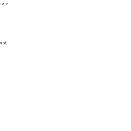
orre
km!!!