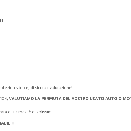
TI
lezionistico e, di sicura rivalutazione!
ta 124, VALUTIAMO LA PERMUTA DEL VOSTRO USATO AUTO O M
cata di 12 mesi è di solissimi
ABILI!!