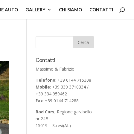
RE AUTO
GALLERY
CHI SIAMO
CONTATTI
Contatti
Massimo & Fabrizio
Telefono
: +39 0144 715308
Mobile
: +39 339 3710334 /
+39 334 959462
Fax
: +39 0144 714288
Bad Cars
, Regione garabello
nr 24B ,
15019 – Strevi(AL)