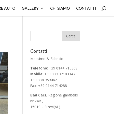
RE AUTO
GALLERY
CHI SIAMO
CONTATTI
Contatti
Massimo & Fabrizio
Telefono
: +39 0144 715308
Mobile
: +39 339 3710334 /
+39 334 959462
Fax
: +39 0144 714288
Bad Cars
, Regione garabello
nr 24B ,
15019 – Strevi(AL)