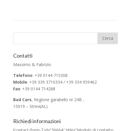
Contatti
Massimo & Fabrizio
Telefono
: +39 0144 715308
Mobile
: +39 339 3710334 / +39 334 959462
Fax
: +39 0144 714288
Bad Cars
, Regione garabello nr 24B ,
15019 – Strevi(AL)
Richiedi informazioni
[contact-form-7 id=”36664″ title=”Modulo di contatto